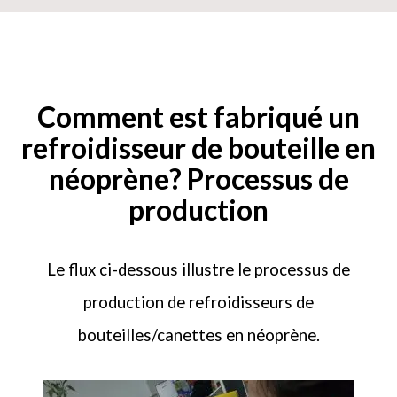
Comment est fabriqué un
refroidisseur de bouteille en
votre nom (obligatoire)
néoprène? Processus de
production
Votre e-mail (obligatoire)
Le flux ci-dessous illustre le processus de
production de refroidisseurs de
Votre message
bouteilles/canettes en néoprène.