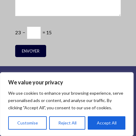
23 −
= 15
We value your privacy
We use cookies to enhance your browsing experience, serve
personalised ads or content, and analyse our traffic. By
Ce que nous offrons est plus que des
clicking "Accept All", you consent to our use of cookies.
produits et services. Nos valeurs
Customise
Reject All
Accept All
fondamentales incluent: