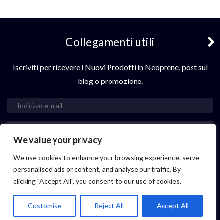
Collegamenti utili
Iscriviti per ricevere i Nuovi Prodotti in Neoprene, post sul
blog o promozione.
sottoscrivi
We value your privacy
Contattaci
We use cookies to enhance your browsing experience, serve
personalised ads or content, and analyse our traffic. By
clicking "Accept All", you consent to our use of cookies.
© 2021 Neoprene Vastop. È molto importante comprendere la tua applicazione
e scegliere i materiali che funzionano meglio per i tuoi prodotti.
Customise
Reject All
Accept All