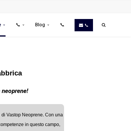
e
📞
Blog
📞
📞
abbrica
n neoprene!
ni di Vastop Neoprene.
Con una
 competenze in questo campo,