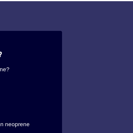
?
ene?
 in neoprene