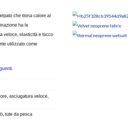
 felpato che dona calore al
inazione ha le
a veloce, elasticità e tocco
nte utilizzato come
Il tuo nome (necessario)
guenti.
La tua email (necessario)
alore, asciugatura veloce,
Il tuo messaggio
sub, tute da pesca