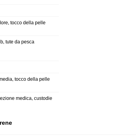
lore, tocco della pelle
sub, tute da pesca
91 − 87 =
media, tocco della pelle
rotezione medica, custodie
prene