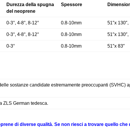
Durezza della spugna
Spessore
Dimension
del neoprene
0-3°, 4-8°, 8-12°
0.8-10mm
51″x 130″,
0-3°, 4-8°, 8-12°
0.8-10mm
51″x 130″,
0-3°
0.8-10mm
51″x 83″
 delle sostanze candidate estremamente preoccupanti (SVHC) a
la ZLS German tedesca.
ne di diverse qualità. Se non riesci a trovare quello che d