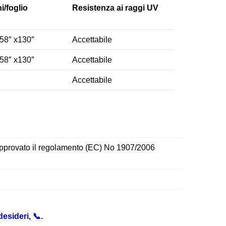
i/foglio
Resistenza ai raggi UV
 58″ x130″
Accettabile
 58″ x130″
Accettabile
Accettabile
pprovato il regolamento (EC) No 1907/2006
esideri, 📞.