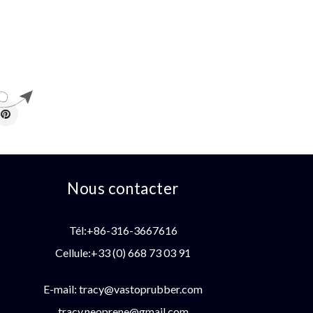
Nous contacter
Tél:+86-316-3667616
Cellule:+33 (0) 668 73 03 91
E-mail:
tracy@vastoprubber.com
tracy.neoprene@gmail.com