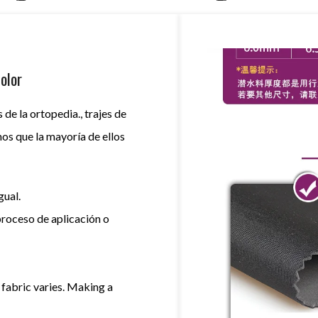
olor
de la ortopedia., trajes de
Tu nombre (requerido)
os que la mayoría de ellos
Tu correo electrónico (requerido)
gual.
proceso de aplicación o
Tu mensaje
fabric varies
.
Making a