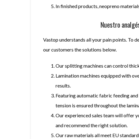
In finished products
,
neopreno
materials
Nuestro analgé
Vastop
understands all your pain points
.
To de
our customers the solutions below
.
Our splitting machines can control thi
Lamination machines equipped with oven
results
.
Featuring automatic fabric feeding and 
tension is ensured throughout the lamin
Our experienced sales team will offer 
and recommend the right solution
.
Our raw materials all meet EU standard