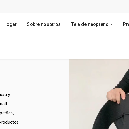
Hogar
Sobre nosotros
Tela de neopreno
Pr
Video
Player
dustry
mall
opedics
,
 productos