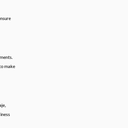
ensure
ements
.
 to make
je,
siness