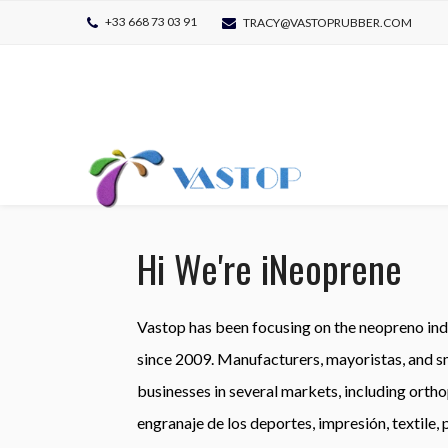
+33 668 73 03 91
TRACY@VASTOPRUBBER.COM
Hi We're iNeoprene
Vastop
has been focusing on the
neopreno
in
since
2009.
Manufacturers
, mayoristas,
and s
businesses in several markets
,
including orth
engranaje de los deportes, impresión,
textile
,