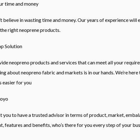
ur time and money
t believe in wasting time and money
.
Our years of experience will 
 the right neoprene products
.
p Solution
vide
neopreno
products and services that can meet all your requir
ing about
neopreno
fabric and markets is in our hands
.
We’re here
 easier for you
poyo
 you to have a trusted advisor in terms of product
,
market
, embala
nt
,
features and benefits
,
who’s there for you every step of your bu