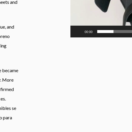
heets and
lue
,
and
00:00
preno
ding
e became
y
.
More
ffirmed
ces
.
ibles se
o para