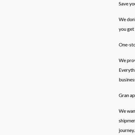
Save yo
We don’
you get
One-sto
We pro
Everyth
business
Gran a
We want
shipme
journey
.