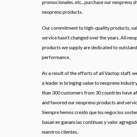
promocionales, etc.,
purchase our
neopreno
s
neopreno
products
.
Our commitment to high-quality products
,
va
service hasn’t changed over the years
.
All
neo
products we supply are dedicated to outstan
performance
.
As a result of the efforts of all Vastop staff
,
w
a leader in bringing value to neoprene industr
than
300
customers from
30
countries have a
and favored our
neopreno
products and servi
Siempre hemos creído que los negocios sosten
basan en ganancias continuas y valor agregad
nuestros clientes..