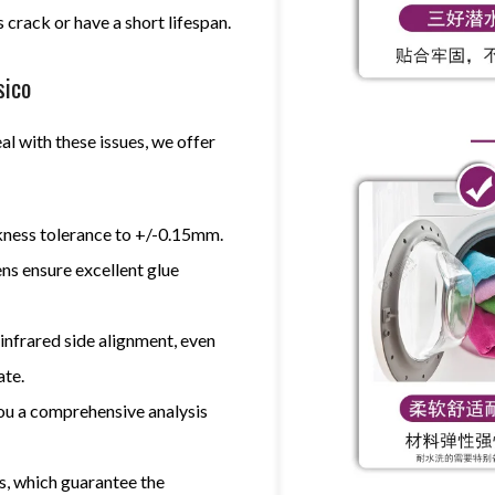
 crack or have a short lifespan
.
sico
al with these issues
,
we offer
52 −
= 51
ckness tolerance to +/-0.15mm
.
s ensure excellent glue
infrared side alignment
,
even
ate
.
you a comprehensive analysis
s
,
which guarantee the