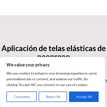
Aplicación de telas elásticas de
neopreno
We value your privacy
We use cookies to enhance your browsing experience, serve
Galería de usos de la tela elástica de neopreno. Por
personalised ads or content, and analyse our traffic. By
qué estirar la tela? ¿Por qué no otros tipos de tejido??
clicking "Accept All", you consent to our use of cookies.
Consúltenos ahora!
Customise
Reject All
Accept All