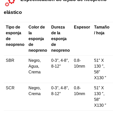
Especificación de tejido de neopreno
elástico
Tipo de
Color de
Dureza
Espesor
Tamaño
esponja
la
de la
/ hoja
de
esponja
esponja
neopreno
de
de
neopreno
neopreno
SBR
Negro,
0-3°, 4-8°,
0.8-
51″ X
Agua,
8-12°
10mm
130 ″,
Crema
58″
X130 ″
SCR
Negro,
0-3°, 4-8°,
0.8-
51″ X
Crema
8-12°
10mm
130 ″,
58″
X130 ″