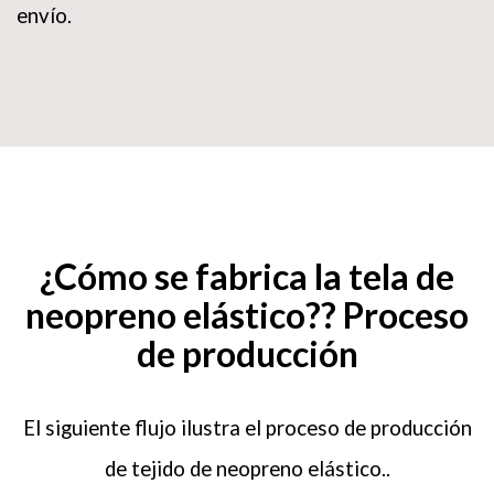
envío.
Tu nombre (requerido)
¿Cómo se fabrica la tela de
Tu correo electrónico (requerido)
neopreno elástico?? Proceso
de producción
Tu mensaje
El siguiente flujo ilustra el proceso de producción
de tejido de neopreno elástico..