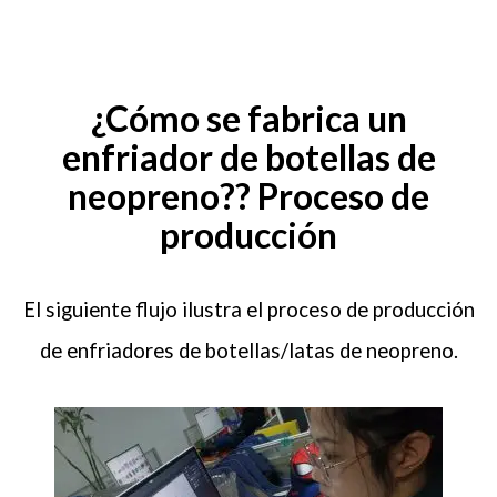
¿Cómo se fabrica un
enfriador de botellas de
neopreno?? Proceso de
Tu nombre (requerido)
producción
Tu correo electrónico (requerido)
El siguiente flujo ilustra el proceso de producción
de enfriadores de botellas/latas de neopreno.
Tu mensaje