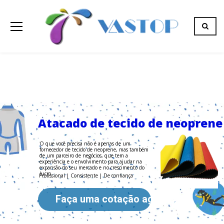
Atacado de tecido de neoprene
O que você precisa não é apenas de um
fornecedor de tecido de neoprene, mas também
de um parceiro de negócios, que tem a
experiência e o envolvimento para ajudar na
expansão do seu mercado e no crescimento do
lucro.
Profissional | Consistente | De confiança
Faça uma cotação agora