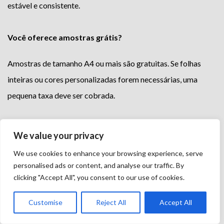
estável e consistente.
Você oferece amostras grátis?
Amostras de tamanho A4 ou mais são gratuitas. Se folhas
inteiras ou cores personalizadas forem necessárias, uma
pequena taxa deve ser cobrada.
Vocês oferecem entrega de amostras grátis?
We value your privacy
Infelizmente, não. Uma pequena taxa deve ser paga, que pode
We use cookies to enhance your browsing experience, serve
ser reembolsado no primeiro pedido. Frete econômico está
personalised ads or content, and analyse our traffic. By
clicking "Accept All", you consent to our use of cookies.
disponível para minimizar o custo de entrega. Entre em
contato conosco para saber os custos de envio em tempo
Customise
Reject All
Accept All
real.