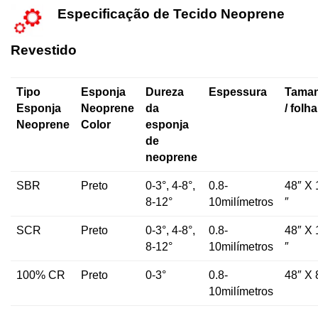
Especificação de Tecido Neoprene
Revestido
Tipo
Esponja
Dureza
Espessura
Tama
Esponja
Neoprene
da
/ folha
Neoprene
Color
esponja
de
neoprene
SBR
Preto
0-3°, 4-8°,
0.8-
48″ X 
8-12°
10milímetros
″
SCR
Preto
0-3°, 4-8°,
0.8-
48″ X 
8-12°
10milímetros
″
100% CR
Preto
0-3°
0.8-
48″ X 
10milímetros