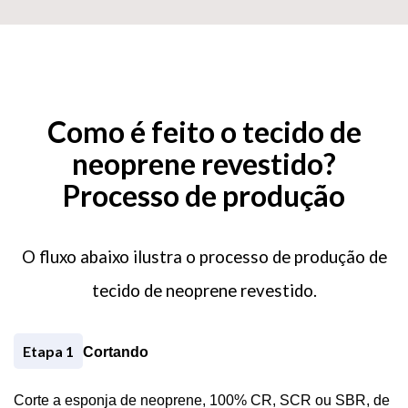
Como é feito o tecido de
neoprene revestido?
Seu nome (obrigatório)
Processo de produção
Seu email (obrigatório)
O fluxo abaixo ilustra o processo de produção de
tecido de neoprene revestido.
Sua mensagem
Etapa 1
Cortando
Corte a esponja de neoprene, 100% CR, SCR ou SBR, de