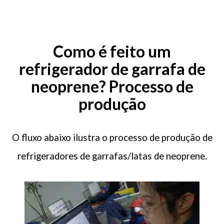
Como é feito um
refrigerador de garrafa de
neoprene? Processo de
Seu nome (obrigatório)
produção
Seu email (obrigatório)
O fluxo abaixo ilustra o processo de produção de
refrigeradores de garrafas/latas de neoprene.
Sua mensagem