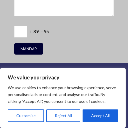
+ 89 = 95
We value your privacy
We use cookies to enhance your browsing experience, serve
personalised ads or content, and analyse our traffic. By
O que estamos entregando é mais do
clicking "Accept All", you consent to our use of cookies.
que produtos e serviços. Nossos
Customise
Reject All
Accept All
valores fundamentais incluem: