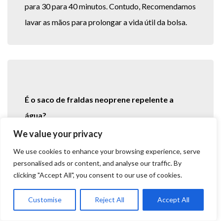
para 30 para 40 minutos. Contudo, Recomendamos
lavar as mãos para prolongar a vida útil da bolsa.
É o saco de fraldas neoprene repelente a
água?
We value your privacy
sim, isso é! Se derramar água dentro, Basta limpá -
We use cookies to enhance your browsing experience, serve
lo com um pano ou papel. Pode lidar com chuva
personalised ads or content, and analyse our traffic. By
leve também, Mantendo seus itens secos.
clicking "Accept All", you consent to our use of cookies.
Customise
Reject All
Accept All