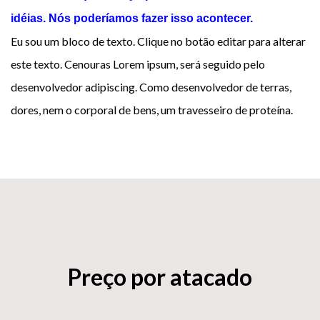
idéias. Nós poderíamos fazer isso acontecer.
Eu sou um bloco de texto. Clique no botão editar para alterar
este texto. Cenouras Lorem ipsum, será seguido pelo
desenvolvedor adipiscing. Como desenvolvedor de terras,
dores, nem o corporal de bens, um travesseiro de proteína.
Seu nome (obrigatório)
Seu email (obrigatório)
Sua mensagem
Preço por atacado