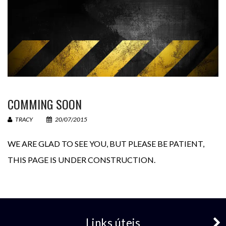
Sua mensagem
COMMING SOON
TRACY
20/07/2015
WE ARE GLAD TO SEE YOU
,
BUT PLEASE BE PATIENT
,
THIS PAGE IS UNDER CONSTRUCTION
.
28 +
= 33
Links úteis