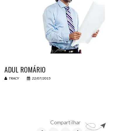
Seu email (obrigatório)
Sua mensagem
ADUL ROMÁRIO
TRACY
22/07/2015
Compartilhar
58 +
= 67