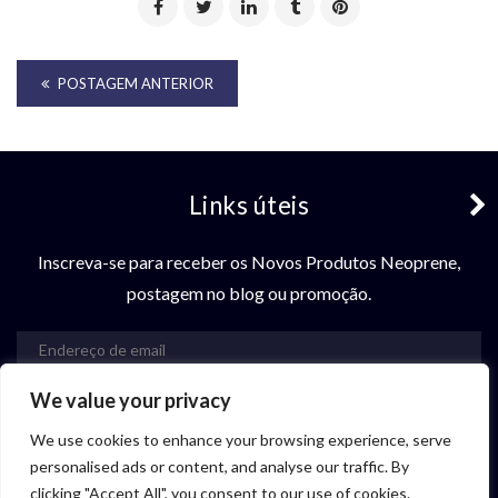
POSTAGEM ANTERIOR
Links úteis
Inscreva-se para receber os Novos Produtos Neoprene,
postagem no blog ou promoção.
We value your privacy
Se inscrever
We use cookies to enhance your browsing experience, serve
Entre em contato conosco
personalised ads or content, and analyse our traffic. By
clicking "Accept All", you consent to our use of cookies.