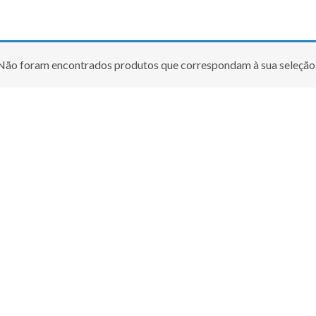
Não foram encontrados produtos que correspondam à sua seleção
Seu nome (obrigatório)
Seu email (obrigatório)
Sua mensagem